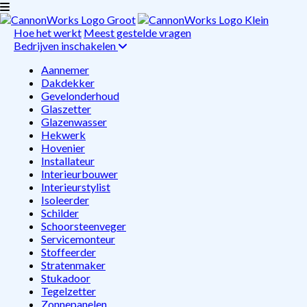
Hoe het werkt
Meest gestelde vragen
Bedrijven inschakelen
Aannemer
Dakdekker
Gevelonderhoud
Glaszetter
Glazenwasser
Hekwerk
Hovenier
Installateur
Interieurbouwer
Interieurstylist
Isoleerder
Schilder
Schoorsteenveger
Servicemonteur
Stoffeerder
Stratenmaker
Stukadoor
Tegelzetter
Zonnepanelen