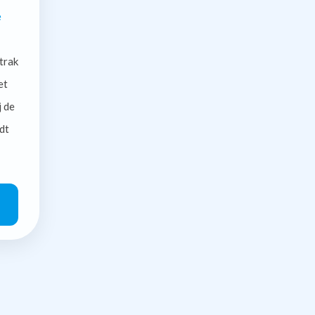
e
trak
et
j de
dt