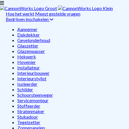
Hoe het werkt
Meest gestelde vragen
Bedrijven inschakelen
Aannemer
Dakdekker
Gevelonderhoud
Glaszetter
Glazenwasser
Hekwerk
Hovenier
Installateur
Interieurbouwer
Interieurstylist
Isoleerder
Schilder
Schoorsteenveger
Servicemonteur
Stoffeerder
Stratenmaker
Stukadoor
Tegelzetter
Zonnepanelen