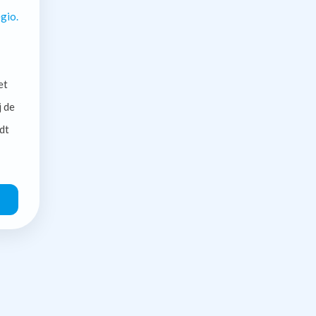
gio.
et
j de
dt