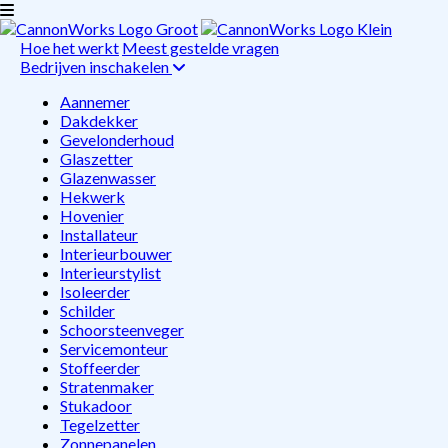
Hoe het werkt
Meest gestelde vragen
Bedrijven inschakelen
Aannemer
Dakdekker
Gevelonderhoud
Glaszetter
Glazenwasser
Hekwerk
Hovenier
Installateur
Interieurbouwer
Interieurstylist
Isoleerder
Schilder
Schoorsteenveger
Servicemonteur
Stoffeerder
Stratenmaker
Stukadoor
Tegelzetter
Zonnepanelen