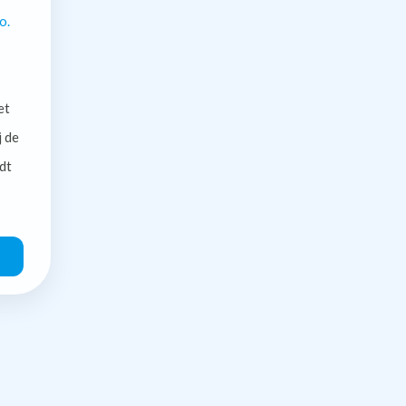
o.
et
j de
dt