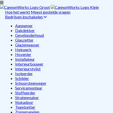
Hoe het werkt
Meest gestelde vragen
Bedrijven inschakelen
Aannemer
Dakdekker
Gevelonderhoud
Glaszetter
Glazenwasser
Hekwerk
Hovenier
Installateur
Interieurbouwer
Interieurstylist
Isoleerder
Schilder
Schoorsteenveger
Servicemonteur
Stoffeerder
Stratenmaker
Stukadoor
Tegelzetter
Zonnepanelen