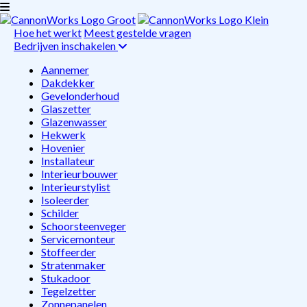
Hoe het werkt
Meest gestelde vragen
Bedrijven inschakelen
Aannemer
Dakdekker
Gevelonderhoud
Glaszetter
Glazenwasser
Hekwerk
Hovenier
Installateur
Interieurbouwer
Interieurstylist
Isoleerder
Schilder
Schoorsteenveger
Servicemonteur
Stoffeerder
Stratenmaker
Stukadoor
Tegelzetter
Zonnepanelen