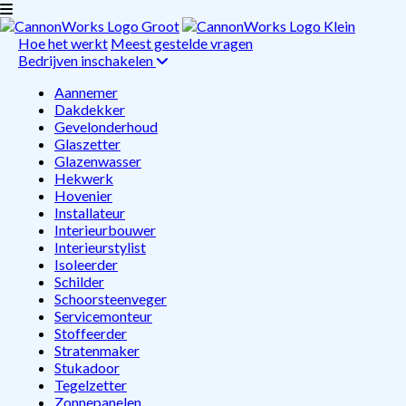
Hoe het werkt
Meest gestelde vragen
Bedrijven inschakelen
Aannemer
Dakdekker
Gevelonderhoud
Glaszetter
Glazenwasser
Hekwerk
Hovenier
Installateur
Interieurbouwer
Interieurstylist
Isoleerder
Schilder
Schoorsteenveger
Servicemonteur
Stoffeerder
Stratenmaker
Stukadoor
Tegelzetter
Zonnepanelen