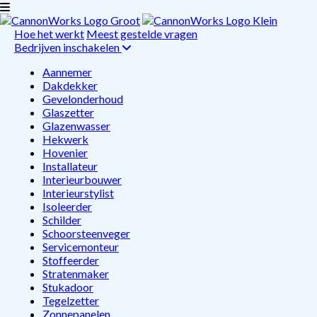
Hoe het werkt
Meest gestelde vragen
Bedrijven inschakelen
Aannemer
Dakdekker
Gevelonderhoud
Glaszetter
Glazenwasser
Hekwerk
Hovenier
Installateur
Interieurbouwer
Interieurstylist
Isoleerder
Schilder
Schoorsteenveger
Servicemonteur
Stoffeerder
Stratenmaker
Stukadoor
Tegelzetter
Zonnepanelen