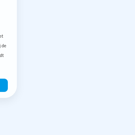
et
j de
dt