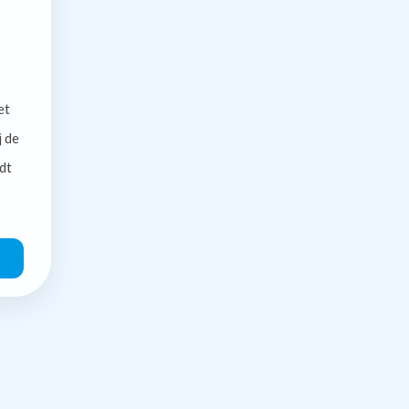
et
j de
dt