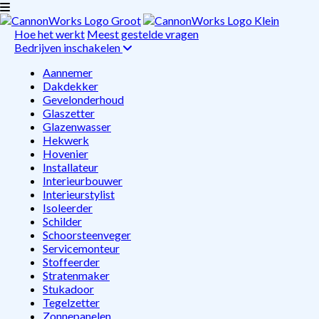
Hoe het werkt
Meest gestelde vragen
Bedrijven inschakelen
Aannemer
Dakdekker
Gevelonderhoud
Glaszetter
Glazenwasser
Hekwerk
Hovenier
Installateur
Interieurbouwer
Interieurstylist
Isoleerder
Schilder
Schoorsteenveger
Servicemonteur
Stoffeerder
Stratenmaker
Stukadoor
Tegelzetter
Zonnepanelen