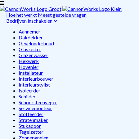
Hoe het werkt
Meest gestelde vragen
Bedrijven inschakelen
Aannemer
Dakdekker
Gevelonderhoud
Glaszetter
Glazenwasser
Hekwerk
Hovenier
Installateur
Interieurbouwer
Interieurstylist
Isoleerder
Schilder
Schoorsteenveger
Servicemonteur
Stoffeerder
Stratenmaker
Stukadoor
Tegelzetter
Zonnepanelen