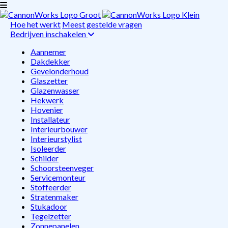
Hoe het werkt
Meest gestelde vragen
Bedrijven inschakelen
Aannemer
Dakdekker
Gevelonderhoud
Glaszetter
Glazenwasser
Hekwerk
Hovenier
Installateur
Interieurbouwer
Interieurstylist
Isoleerder
Schilder
Schoorsteenveger
Servicemonteur
Stoffeerder
Stratenmaker
Stukadoor
Tegelzetter
Zonnepanelen