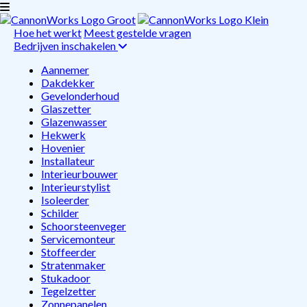
Hoe het werkt
Meest gestelde vragen
Bedrijven inschakelen
Aannemer
Dakdekker
Gevelonderhoud
Glaszetter
Glazenwasser
Hekwerk
Hovenier
Installateur
Interieurbouwer
Interieurstylist
Isoleerder
Schilder
Schoorsteenveger
Servicemonteur
Stoffeerder
Stratenmaker
Stukadoor
Tegelzetter
Zonnepanelen