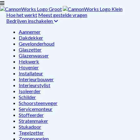
Hoe het werkt
Meest gestelde vragen
Bedrijven inschakelen
Aannemer
Dakdekker
Gevelonderhoud
Glaszetter
Glazenwasser
Hekwerk
Hovenier
Installateur
Interieurbouwer
Interieurstylist
Isoleerder
Schilder
Schoorsteenveger
Servicemonteur
Stoffeerder
Stratenmaker
Stukadoor
Tegelzetter
Zonnepanelen