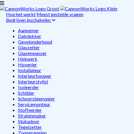
Hoe het werkt
Meest gestelde vragen
Bedrijven inschakelen
Aannemer
Dakdekker
Gevelonderhoud
Glaszetter
Glazenwasser
Hekwerk
Hovenier
Installateur
Interieurbouwer
Interieurstylist
Isoleerder
Schilder
Schoorsteenveger
Servicemonteur
Stoffeerder
Stratenmaker
Stukadoor
Tegelzetter
Zonnepanelen