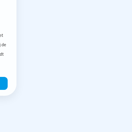
et
j de
dt