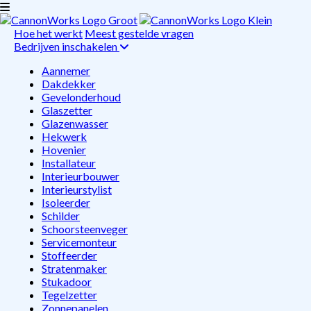
Hoe het werkt
Meest gestelde vragen
Bedrijven inschakelen
Aannemer
Dakdekker
Gevelonderhoud
Glaszetter
Glazenwasser
Hekwerk
Hovenier
Installateur
Interieurbouwer
Interieurstylist
Isoleerder
Schilder
Schoorsteenveger
Servicemonteur
Stoffeerder
Stratenmaker
Stukadoor
Tegelzetter
Zonnepanelen