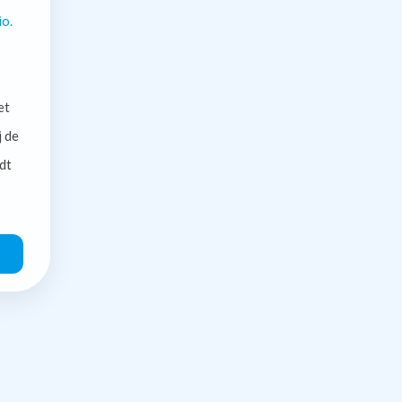
io.
et
j de
dt