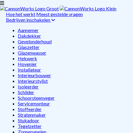
Hoe het werkt
Meest gestelde vragen
Bedrijven inschakelen
Aannemer
Dakdekker
Gevelonderhoud
Glaszetter
Glazenwasser
Hekwerk
Hovenier
Installateur
Interieurbouwer
Interieurstylist
Isoleerder
Schilder
Schoorsteenveger
Servicemonteur
Stoffeerder
Stratenmaker
Stukadoor
Tegelzetter
Zonnepanelen