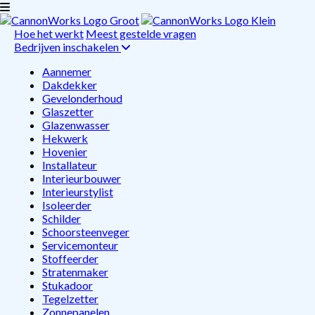
Hoe het werkt
Meest gestelde vragen
Bedrijven inschakelen
Aannemer
Dakdekker
Gevelonderhoud
Glaszetter
Glazenwasser
Hekwerk
Hovenier
Installateur
Interieurbouwer
Interieurstylist
Isoleerder
Schilder
Schoorsteenveger
Servicemonteur
Stoffeerder
Stratenmaker
Stukadoor
Tegelzetter
Zonnepanelen