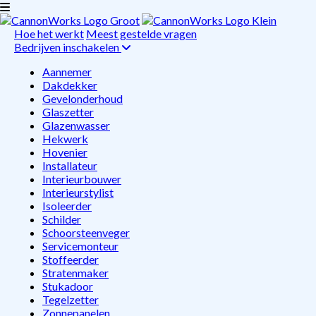
Hoe het werkt
Meest gestelde vragen
Bedrijven inschakelen
Aannemer
Dakdekker
Gevelonderhoud
Glaszetter
Glazenwasser
Hekwerk
Hovenier
Installateur
Interieurbouwer
Interieurstylist
Isoleerder
Schilder
Schoorsteenveger
Servicemonteur
Stoffeerder
Stratenmaker
Stukadoor
Tegelzetter
Zonnepanelen