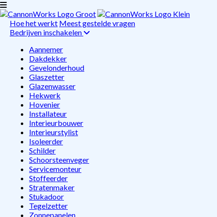
Hoe het werkt
Meest gestelde vragen
Bedrijven inschakelen
Aannemer
Dakdekker
Gevelonderhoud
Glaszetter
Glazenwasser
Hekwerk
Hovenier
Installateur
Interieurbouwer
Interieurstylist
Isoleerder
Schilder
Schoorsteenveger
Servicemonteur
Stoffeerder
Stratenmaker
Stukadoor
Tegelzetter
Zonnepanelen