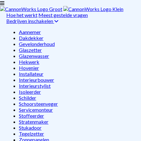
Hoe het werkt
Meest gestelde vragen
Bedrijven inschakelen
Aannemer
Dakdekker
Gevelonderhoud
Glaszetter
Glazenwasser
Hekwerk
Hovenier
Installateur
Interieurbouwer
Interieurstylist
Isoleerder
Schilder
Schoorsteenveger
Servicemonteur
Stoffeerder
Stratenmaker
Stukadoor
Tegelzetter
Zonnepanelen