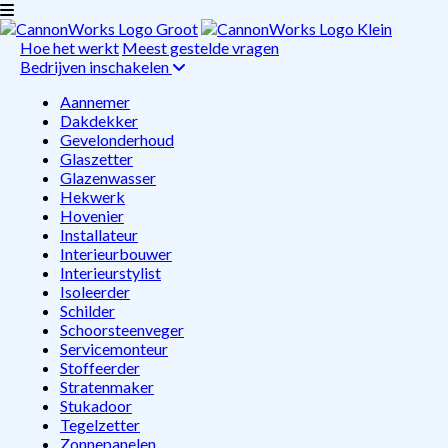
Hoe het werkt
Meest gestelde vragen
Bedrijven inschakelen
Aannemer
Dakdekker
Gevelonderhoud
Glaszetter
Glazenwasser
Hekwerk
Hovenier
Installateur
Interieurbouwer
Interieurstylist
Isoleerder
Schilder
Schoorsteenveger
Servicemonteur
Stoffeerder
Stratenmaker
Stukadoor
Tegelzetter
Zonnepanelen