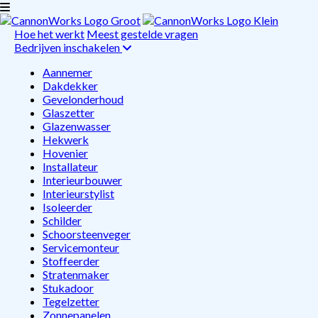
Hoe het werkt
Meest gestelde vragen
Bedrijven inschakelen
Aannemer
Dakdekker
Gevelonderhoud
Glaszetter
Glazenwasser
Hekwerk
Hovenier
Installateur
Interieurbouwer
Interieurstylist
Isoleerder
Schilder
Schoorsteenveger
Servicemonteur
Stoffeerder
Stratenmaker
Stukadoor
Tegelzetter
Zonnepanelen