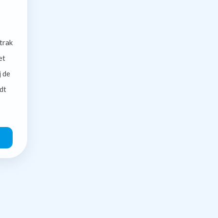
trak
et
j de
dt
O