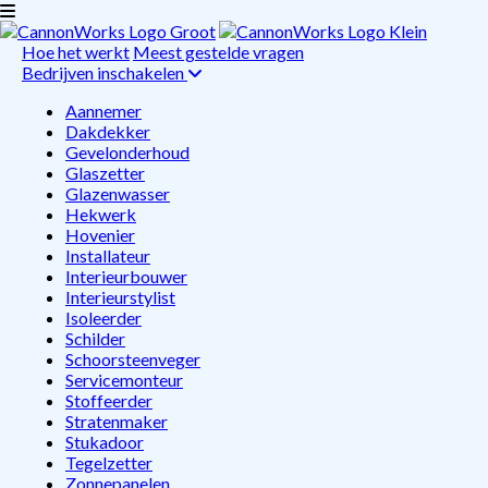
Hoe het werkt
Meest gestelde vragen
Bedrijven inschakelen
Aannemer
Dakdekker
Gevelonderhoud
Glaszetter
Glazenwasser
Hekwerk
Hovenier
Installateur
Interieurbouwer
Interieurstylist
Isoleerder
Schilder
Schoorsteenveger
Servicemonteur
Stoffeerder
Stratenmaker
Stukadoor
Tegelzetter
Zonnepanelen