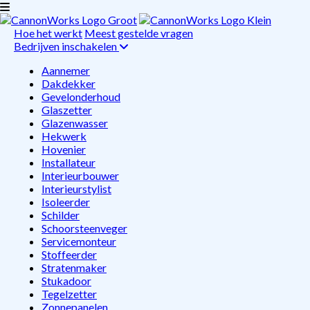
Hoe het werkt
Meest gestelde vragen
Bedrijven inschakelen
Aannemer
Dakdekker
Gevelonderhoud
Glaszetter
Glazenwasser
Hekwerk
Hovenier
Installateur
Interieurbouwer
Interieurstylist
Isoleerder
Schilder
Schoorsteenveger
Servicemonteur
Stoffeerder
Stratenmaker
Stukadoor
Tegelzetter
Zonnepanelen