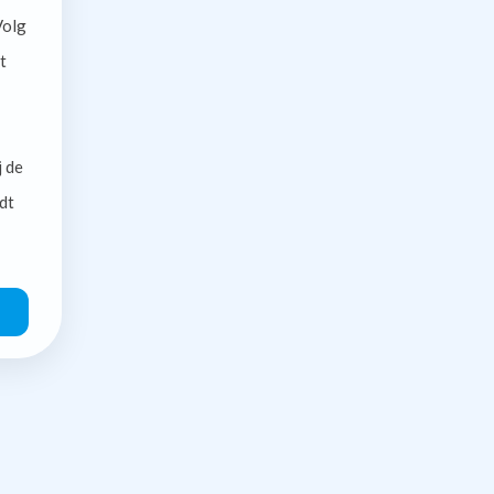
olg
t
j de
dt