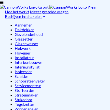
Hoe het werkt
Meest gestelde vragen
Bedrijven inschakelen
Aannemer
Dakdekker
Gevelonderhoud
Glaszetter
Glazenwasser
Hekwerk
Hovenier
Installateur
Interieurbouwer
Interieurstylist
Isoleerder
Schilder
Schoorsteenveger
Servicemonteur
Stoffeerder
Stratenmaker
Stukadoor
Tegelzetter
Zonnepanelen