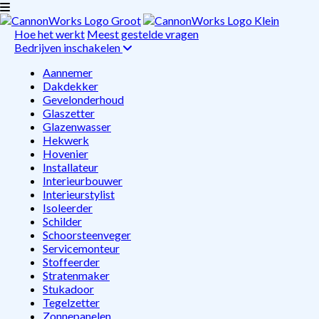
Hoe het werkt
Meest gestelde vragen
Bedrijven inschakelen
Aannemer
Dakdekker
Gevelonderhoud
Glaszetter
Glazenwasser
Hekwerk
Hovenier
Installateur
Interieurbouwer
Interieurstylist
Isoleerder
Schilder
Schoorsteenveger
Servicemonteur
Stoffeerder
Stratenmaker
Stukadoor
Tegelzetter
Zonnepanelen