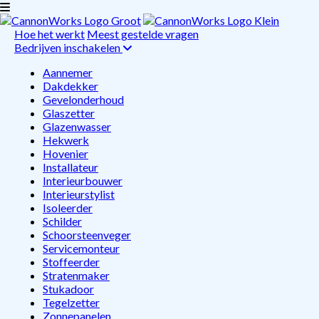
Hoe het werkt
Meest gestelde vragen
Bedrijven inschakelen
Aannemer
Dakdekker
Gevelonderhoud
Glaszetter
Glazenwasser
Hekwerk
Hovenier
Installateur
Interieurbouwer
Interieurstylist
Isoleerder
Schilder
Schoorsteenveger
Servicemonteur
Stoffeerder
Stratenmaker
Stukadoor
Tegelzetter
Zonnepanelen