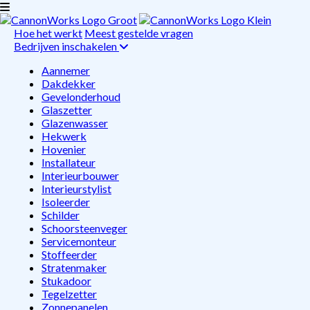
Hoe het werkt
Meest gestelde vragen
Bedrijven inschakelen
Aannemer
Dakdekker
Gevelonderhoud
Glaszetter
Glazenwasser
Hekwerk
Hovenier
Installateur
Interieurbouwer
Interieurstylist
Isoleerder
Schilder
Schoorsteenveger
Servicemonteur
Stoffeerder
Stratenmaker
Stukadoor
Tegelzetter
Zonnepanelen