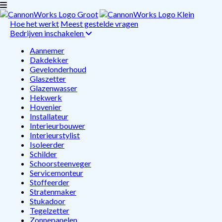
Hoe het werkt
Meest gestelde vragen
Bedrijven inschakelen
Aannemer
Dakdekker
Gevelonderhoud
Glaszetter
Glazenwasser
Hekwerk
Hovenier
Installateur
Interieurbouwer
Interieurstylist
Isoleerder
Schilder
Schoorsteenveger
Servicemonteur
Stoffeerder
Stratenmaker
Stukadoor
Tegelzetter
Zonnepanelen