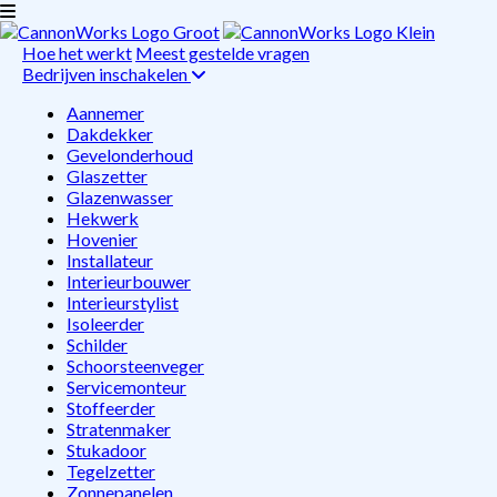
Hoe het werkt
Meest gestelde vragen
Bedrijven inschakelen
Aannemer
Dakdekker
Gevelonderhoud
Glaszetter
Glazenwasser
Hekwerk
Hovenier
Installateur
Interieurbouwer
Interieurstylist
Isoleerder
Schilder
Schoorsteenveger
Servicemonteur
Stoffeerder
Stratenmaker
Stukadoor
Tegelzetter
Zonnepanelen