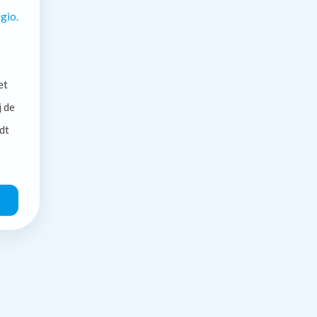
gio.
et
j de
dt