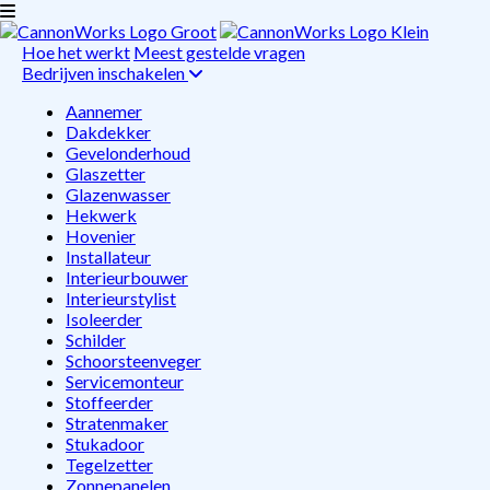
Hoe het werkt
Meest gestelde vragen
Bedrijven inschakelen
Aannemer
Dakdekker
Gevelonderhoud
Glaszetter
Glazenwasser
Hekwerk
Hovenier
Installateur
Interieurbouwer
Interieurstylist
Isoleerder
Schilder
Schoorsteenveger
Servicemonteur
Stoffeerder
Stratenmaker
Stukadoor
Tegelzetter
Zonnepanelen