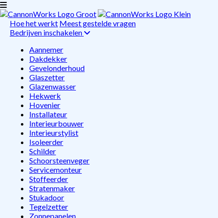
Hoe het werkt
Meest gestelde vragen
Bedrijven inschakelen
Aannemer
Dakdekker
Gevelonderhoud
Glaszetter
Glazenwasser
Hekwerk
Hovenier
Installateur
Interieurbouwer
Interieurstylist
Isoleerder
Schilder
Schoorsteenveger
Servicemonteur
Stoffeerder
Stratenmaker
Stukadoor
Tegelzetter
Zonnepanelen