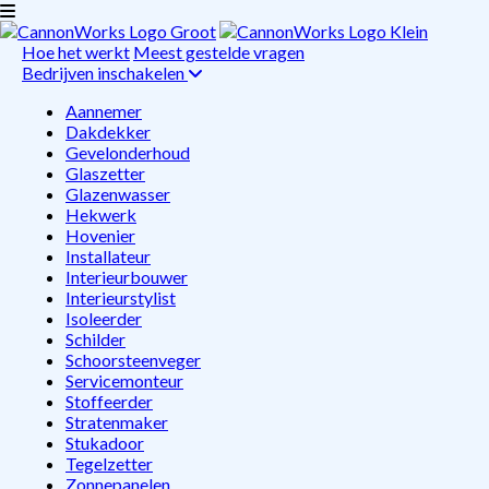
Hoe het werkt
Meest gestelde vragen
Bedrijven inschakelen
Aannemer
Dakdekker
Gevelonderhoud
Glaszetter
Glazenwasser
Hekwerk
Hovenier
Installateur
Interieurbouwer
Interieurstylist
Isoleerder
Schilder
Schoorsteenveger
Servicemonteur
Stoffeerder
Stratenmaker
Stukadoor
Tegelzetter
Zonnepanelen