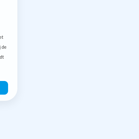
et
j de
dt