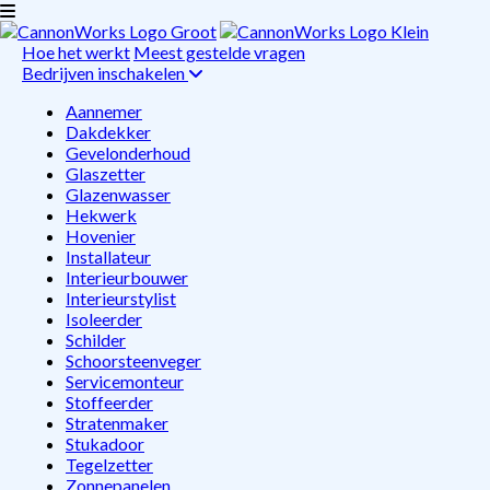
Hoe het werkt
Meest gestelde vragen
Bedrijven inschakelen
Aannemer
Dakdekker
Gevelonderhoud
Glaszetter
Glazenwasser
Hekwerk
Hovenier
Installateur
Interieurbouwer
Interieurstylist
Isoleerder
Schilder
Schoorsteenveger
Servicemonteur
Stoffeerder
Stratenmaker
Stukadoor
Tegelzetter
Zonnepanelen