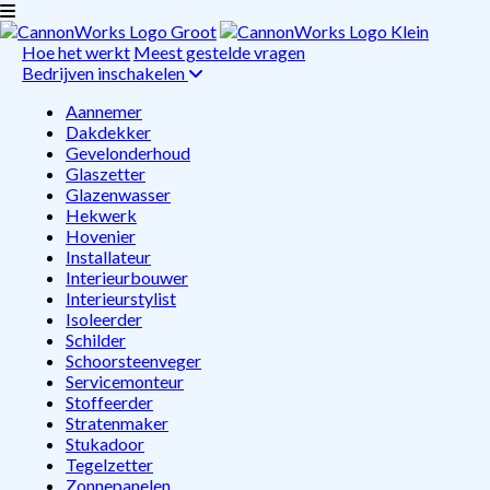
Hoe het werkt
Meest gestelde vragen
Bedrijven inschakelen
Aannemer
Dakdekker
Gevelonderhoud
Glaszetter
Glazenwasser
Hekwerk
Hovenier
Installateur
Interieurbouwer
Interieurstylist
Isoleerder
Schilder
Schoorsteenveger
Servicemonteur
Stoffeerder
Stratenmaker
Stukadoor
Tegelzetter
Zonnepanelen