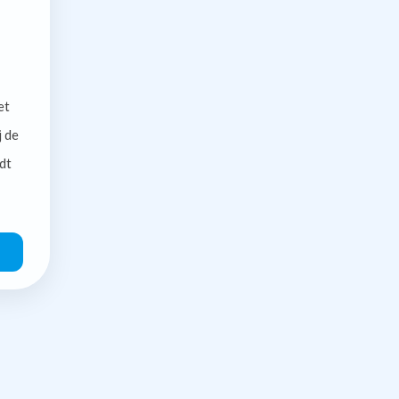
et
j de
dt