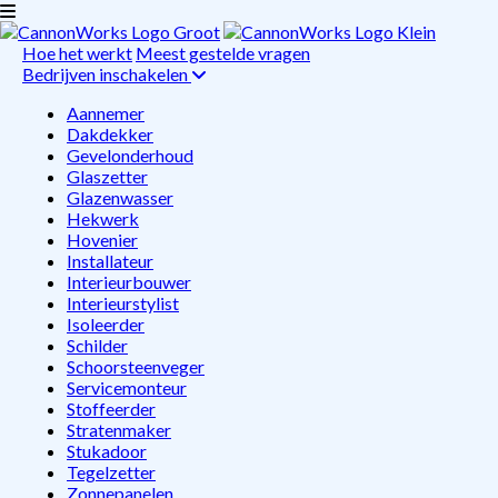
Hoe het werkt
Meest gestelde vragen
Bedrijven inschakelen
Aannemer
Dakdekker
Gevelonderhoud
Glaszetter
Glazenwasser
Hekwerk
Hovenier
Installateur
Interieurbouwer
Interieurstylist
Isoleerder
Schilder
Schoorsteenveger
Servicemonteur
Stoffeerder
Stratenmaker
Stukadoor
Tegelzetter
Zonnepanelen