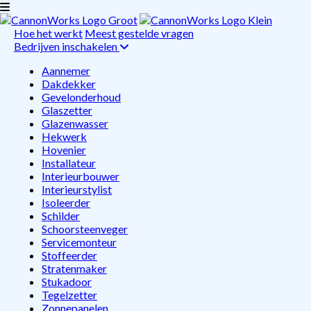
Hoe het werkt
Meest gestelde vragen
Bedrijven inschakelen
Aannemer
Dakdekker
Gevelonderhoud
Glaszetter
Glazenwasser
Hekwerk
Hovenier
Installateur
Interieurbouwer
Interieurstylist
Isoleerder
Schilder
Schoorsteenveger
Servicemonteur
Stoffeerder
Stratenmaker
Stukadoor
Tegelzetter
Zonnepanelen