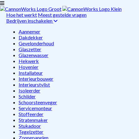
Hoe het werkt
Meest gestelde vragen
Bedrijven inschakelen
Aannemer
Dakdekker
Gevelonderhoud
Glaszetter
Glazenwasser
Hekwerk
Hovenier
Installateur
Interieurbouwer
Interieurstylist
Isoleerder
Schilder
Schoorsteenveger
Servicemonteur
Stoffeerder
Stratenmaker
Stukadoor
Tegelzetter
Zonnepanelen