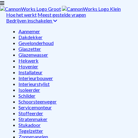
Hoe het werkt
Meest gestelde vragen
Bedrijven inschakelen
Aannemer
Dakdekker
Gevelonderhoud
Glaszetter
Glazenwasser
Hekwerk
Hovenier
Installateur
Interieurbouwer
Interieurstylist
Isoleerder
Schilder
Schoorsteenveger
Servicemonteur
Stoffeerder
Stratenmaker
Stukadoor
Tegelzetter
Zonnepanelen