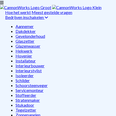
Hoe het werkt
Meest gestelde vragen
Bedrijven inschakelen
Aannemer
Dakdekker
Gevelonderhoud
Glaszetter
Glazenwasser
Hekwerk
Hovenier
Installateur
Interieurbouwer
Interieurstylist
Isoleerder
Schilder
Schoorsteenveger
Servicemonteur
Stoffeerder
Stratenmaker
Stukadoor
Tegelzetter
Zonnepanelen