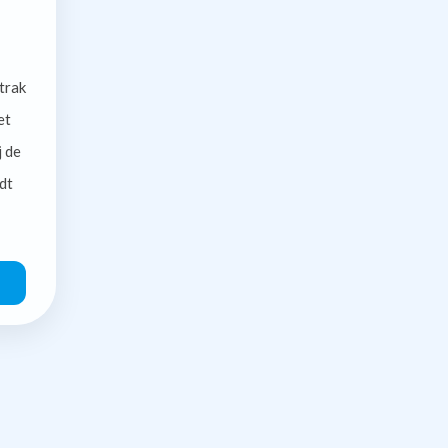
trak
et
j de
dt
O