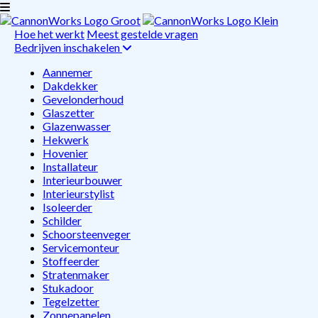
Hoe het werkt
Meest gestelde vragen
Bedrijven inschakelen
Aannemer
Dakdekker
Gevelonderhoud
Glaszetter
Glazenwasser
Hekwerk
Hovenier
Installateur
Interieurbouwer
Interieurstylist
Isoleerder
Schilder
Schoorsteenveger
Servicemonteur
Stoffeerder
Stratenmaker
Stukadoor
Tegelzetter
Zonnepanelen