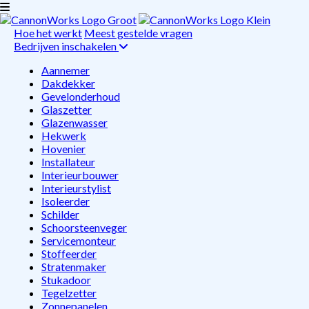
Hoe het werkt
Meest gestelde vragen
Bedrijven inschakelen
Aannemer
Dakdekker
Gevelonderhoud
Glaszetter
Glazenwasser
Hekwerk
Hovenier
Installateur
Interieurbouwer
Interieurstylist
Isoleerder
Schilder
Schoorsteenveger
Servicemonteur
Stoffeerder
Stratenmaker
Stukadoor
Tegelzetter
Zonnepanelen