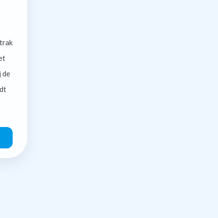
trak
et
j de
dt
O