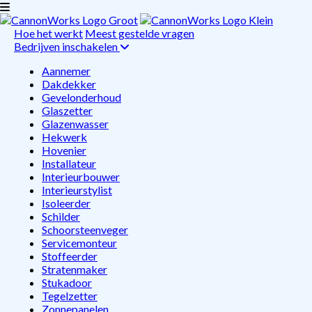
Hoe het werkt
Meest gestelde vragen
Bedrijven inschakelen
Aannemer
Dakdekker
Gevelonderhoud
Glaszetter
Glazenwasser
Hekwerk
Hovenier
Installateur
Interieurbouwer
Interieurstylist
Isoleerder
Schilder
Schoorsteenveger
Servicemonteur
Stoffeerder
Stratenmaker
Stukadoor
Tegelzetter
Zonnepanelen