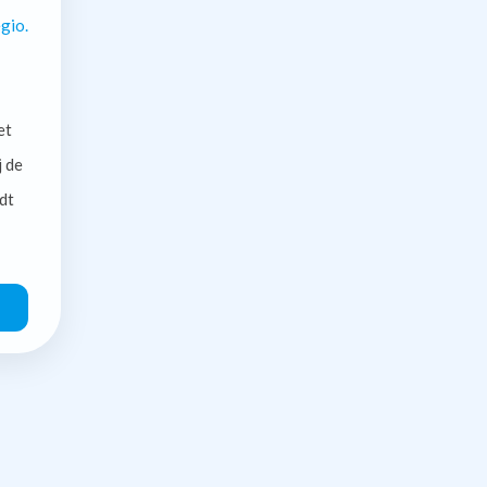
gio.
et
j de
dt