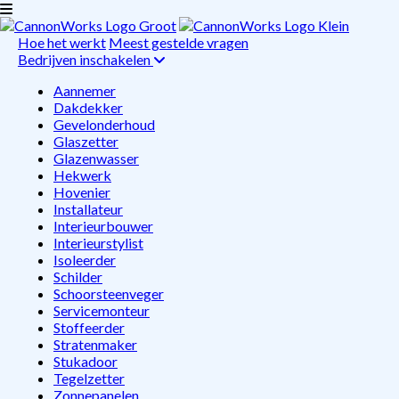
Hoe het werkt
Meest gestelde vragen
Bedrijven inschakelen
Aannemer
Dakdekker
Gevelonderhoud
Glaszetter
Glazenwasser
Hekwerk
Hovenier
Installateur
Interieurbouwer
Interieurstylist
Isoleerder
Schilder
Schoorsteenveger
Servicemonteur
Stoffeerder
Stratenmaker
Stukadoor
Tegelzetter
Zonnepanelen