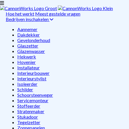
Hoe het werkt
Meest gestelde vragen
Bedrijven inschakelen
Aannemer
Dakdekker
Gevelonderhoud
Glaszetter
Glazenwasser
Hekwerk
Hovenier
Installateur
Interieurbouwer
Interieurstylist
Isoleerder
Schilder
Schoorsteenveger
Servicemonteur
Stoffeerder
Stratenmaker
Stukadoor
Tegelzetter
Zonnepanelen