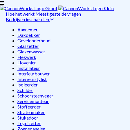
Hoe het werkt
Meest gestelde vragen
Bedrijven inschakelen
Aannemer
Dakdekker
Gevelonderhoud
Glaszetter
Glazenwasser
Hekwerk
Hovenier
Installateur
Interieurbouwer
Interieurstylist
Isoleerder
Schilder
Schoorsteenveger
Servicemonteur
Stoffeerder
Stratenmaker
Stukadoor
Tegelzetter
Zonnepanelen