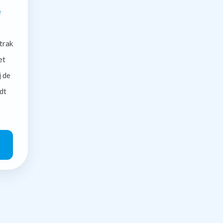
e
trak
et
j de
dt