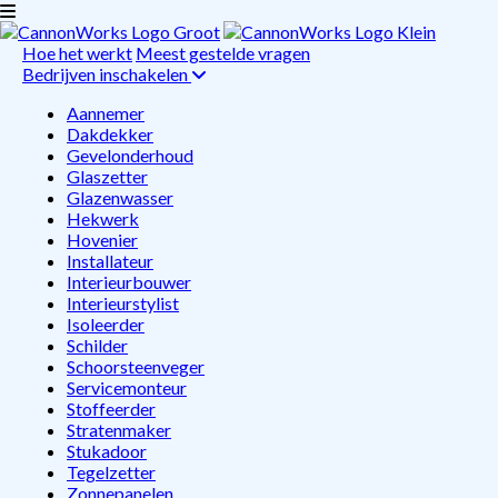
Hoe het werkt
Meest gestelde vragen
Bedrijven inschakelen
Aannemer
Dakdekker
Gevelonderhoud
Glaszetter
Glazenwasser
Hekwerk
Hovenier
Installateur
Interieurbouwer
Interieurstylist
Isoleerder
Schilder
Schoorsteenveger
Servicemonteur
Stoffeerder
Stratenmaker
Stukadoor
Tegelzetter
Zonnepanelen