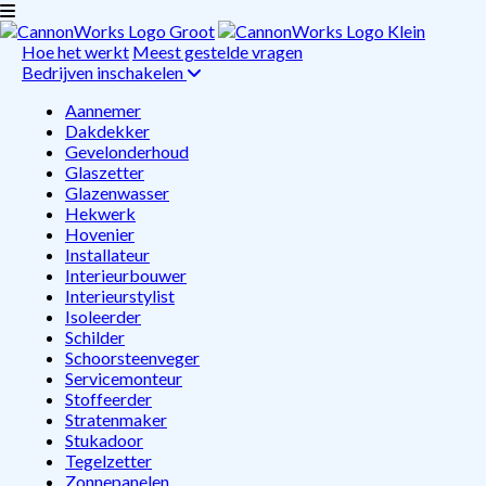
Hoe het werkt
Meest gestelde vragen
Bedrijven inschakelen
Aannemer
Dakdekker
Gevelonderhoud
Glaszetter
Glazenwasser
Hekwerk
Hovenier
Installateur
Interieurbouwer
Interieurstylist
Isoleerder
Schilder
Schoorsteenveger
Servicemonteur
Stoffeerder
Stratenmaker
Stukadoor
Tegelzetter
Zonnepanelen