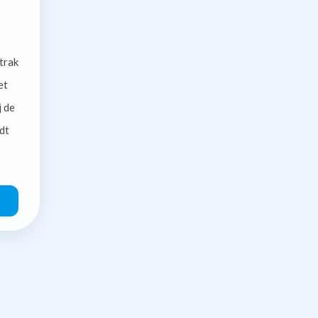
trak
et
j de
dt
O