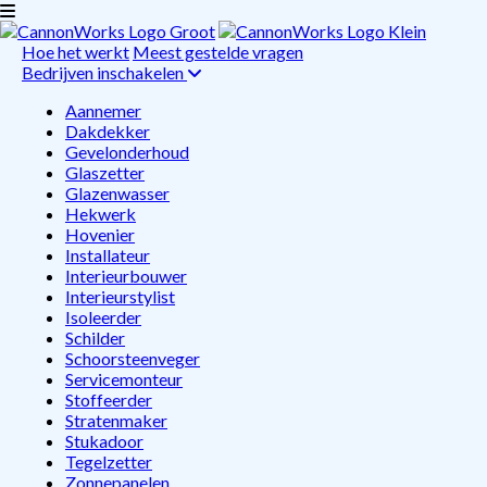
Hoe het werkt
Meest gestelde vragen
Bedrijven inschakelen
Aannemer
Dakdekker
Gevelonderhoud
Glaszetter
Glazenwasser
Hekwerk
Hovenier
Installateur
Interieurbouwer
Interieurstylist
Isoleerder
Schilder
Schoorsteenveger
Servicemonteur
Stoffeerder
Stratenmaker
Stukadoor
Tegelzetter
Zonnepanelen