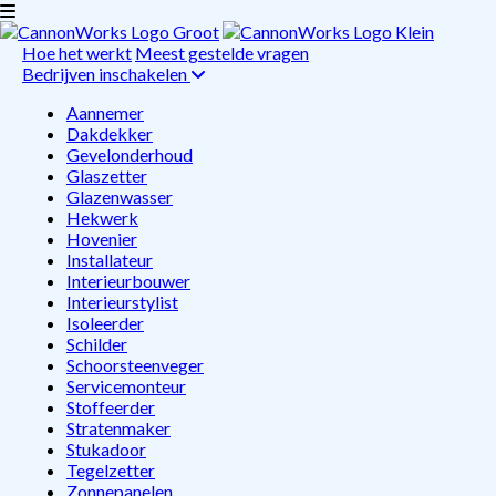
Hoe het werkt
Meest gestelde vragen
Bedrijven inschakelen
Aannemer
Dakdekker
Gevelonderhoud
Glaszetter
Glazenwasser
Hekwerk
Hovenier
Installateur
Interieurbouwer
Interieurstylist
Isoleerder
Schilder
Schoorsteenveger
Servicemonteur
Stoffeerder
Stratenmaker
Stukadoor
Tegelzetter
Zonnepanelen