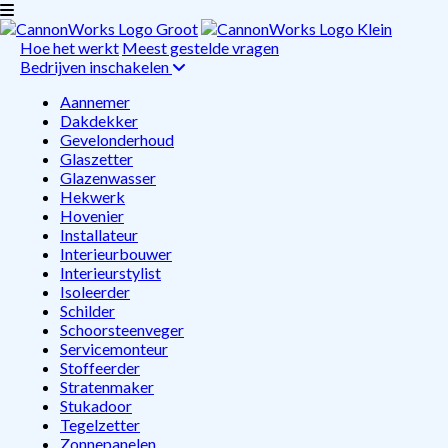
Hoe het werkt
Meest gestelde vragen
Bedrijven inschakelen
Aannemer
Dakdekker
Gevelonderhoud
Glaszetter
Glazenwasser
Hekwerk
Hovenier
Installateur
Interieurbouwer
Interieurstylist
Isoleerder
Schilder
Schoorsteenveger
Servicemonteur
Stoffeerder
Stratenmaker
Stukadoor
Tegelzetter
Zonnepanelen